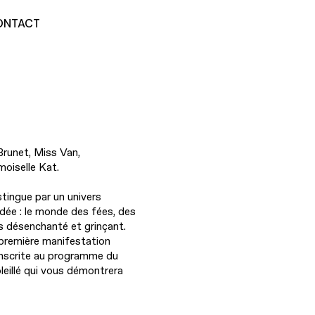
ONTACT
Brunet, Miss Van,
moiselle Kat.
stingue par un univers
dée : le monde des fées, des
ns désenchanté et grinçant.
 première manifestation
 inscrite au programme du
leillé qui vous démontrera