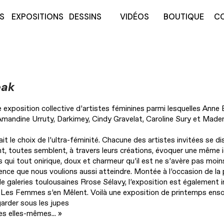
S
EXPOSITIONS
DESSINS
VIDÉOS
BOUTIQUE
C
eak
exposition collective d’artistes féminines parmi lesquelles Anne 
Amandine Urruty, Darkimey, Cindy Gravelat, Caroline Sury et Made
it le choix de l’ultra-féminité. Chacune des artistes invitées se di
t, toutes semblent, à travers leurs créations, évoquer une même i
res qui tout onirique, doux et charmeur qu’il est ne s’avère pas moi
ence que nous voulions aussi atteindre. Montée à l’occasion de la
de galeries toulousaines Rrose Sélavy, l’exposition est également
 # Les Femmes s’en Mêlent. Voilà une exposition de printemps enso
garder sous les jupes
les elles-mêmes... »