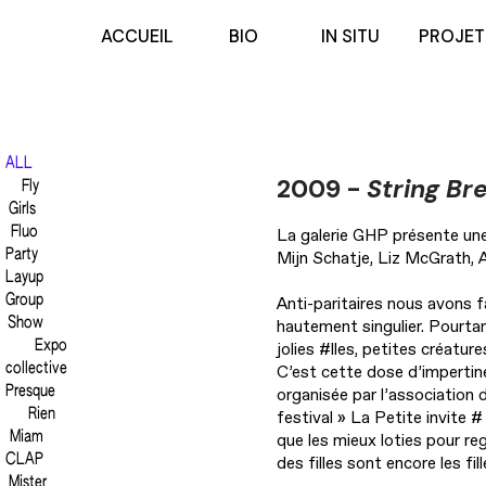
ACCUEIL
BIO
IN SITU
PROJET
ALL
2009 -
String Br
Fly
Girls
Fluo
La galerie GHP présente une 
Party
Mijn Schatje, Liz McGrath, 
Layup
Group
Anti-paritaires nous avons fa
Show
hautement singulier. Pourtan
Expo
jolies #lles, petites créatu
collective
C’est cette dose d’impertin
Presque
organisée par l’association 
Rien
festival » La Petite invite
Miam
que les mieux loties pour re
CLAP
des filles sont encore les fil
Mister